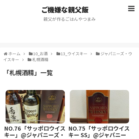
ご機嫌な親父飯
親父が作るごはんやつまみ
ホーム
10_お酒
13_ウイスキー
ジャパニーズ・ウ
イスキー
札幌酒精
「
札幌酒精
」
一覧
NO.76「サッポロウイス
NO.75「サッポロウイス
キー」@ジャパニーズ・
キー SS」@ジャパニー