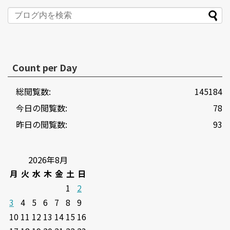
Count per Day
総閲覧数:
145184
今日の閲覧数:
78
昨日の閲覧数:
93
2026年8月
月
火
水
木
金
土
日
1
2
3
4
5
6
7
8
9
10
11
12
13
14
15
16