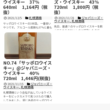
ウイスキー 37%
ズ・ウイスキー 43%
640ml 1,164円（税
720ml 1,800円（税
抜）
抜）
2021/12/5
札幌酒精
2021/11/21
ジャパニーズ・
ウイスキー
,
札幌酒精
サッポロウイスキーの3本目。 一番安い
先日、普通？のサッポロウイスキーを飲
やつです。 アルコール度数も37%と最も
んであまりのおいしさに感動したので、
少ないです。 飲んだ...
その一つ上のサッポロウイスキーSSを購
記事を読む
入してきました。 ...
記事を読む
NO.74「サッポロウイス
キー」@ジャパニーズ・
ウイスキー 40%
720ml 1,446円(税抜)
2021/11/15
ジャパニーズ・
ウイスキー
,
札幌酒精
札幌酒精という会社が出しているウイス
キーをビックカメラで見つけたので購入
してみました。 同じ名前のサッポロウイ
スキーが...
記事を読む