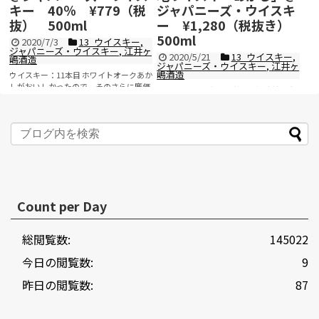
キー 40％ ¥779（税
ジャパニーズ・ウイスキ
抜） 500ml
ー ¥1,280（税抜き）
500ml
2020/7/3
13_ウイスキー
,
ジャパニーズ・ウイスキー
,
江井ヶ
2020/5/21
13_ウイスキー
,
嶋酒造
ジャパニーズ・ウイスキー
,
江井ヶ
嶋酒造
ウイスキー：11本目 ホワイトオークあか
しがおいしかったので、そのさらに廉価
ウイスキー：3本目 江井ヶ嶋酒造株式会
版である「あかしRED」を購入しまし
社（えいがしましゅぞう）は1888年に設
た。 ...
記事を読む
立された日本酒メーカー。 しかし、日本
酒を...
記事を読む
Count per Day
総閲覧数:
145022
今日の閲覧数:
9
昨日の閲覧数:
87