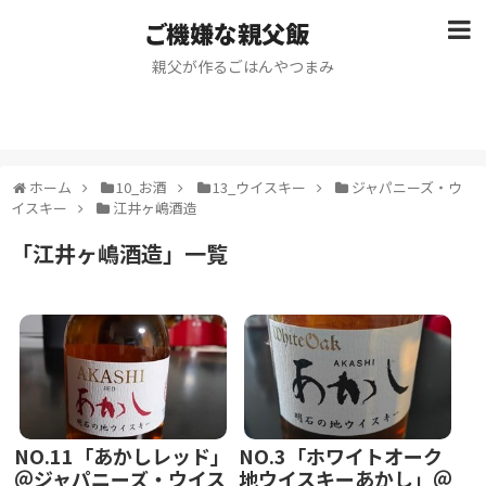
ご機嫌な親父飯
親父が作るごはんやつまみ
ホーム
10_お酒
13_ウイスキー
ジャパニーズ・ウ
イスキー
江井ヶ嶋酒造
「
江井ヶ嶋酒造
」
一覧
NO.11「あかしレッド」
NO.3「ホワイトオーク
＠ジャパニーズ・ウイス
地ウイスキーあかし」＠