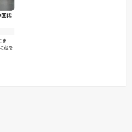
＠国稀
にま
町に蔵を