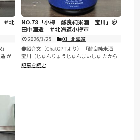
 ＃北
NO.78「小樽 醇良純米酒 宝川」＠
田中酒造 ＃北海道小樽市
2026/1/25
01_北海道
双」
●紹介文（ChatGPTより） 「醇良純米酒
造 が
宝川（じゅんりょうじゅんまいしゅ たから
..
がわ）」は、北海道・小樽市にある老...
記事を読む