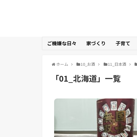
ご機嫌な日々
家づくり
子育て
ホーム
10_お酒
11_日本酒
「
01_北海道
」
一覧