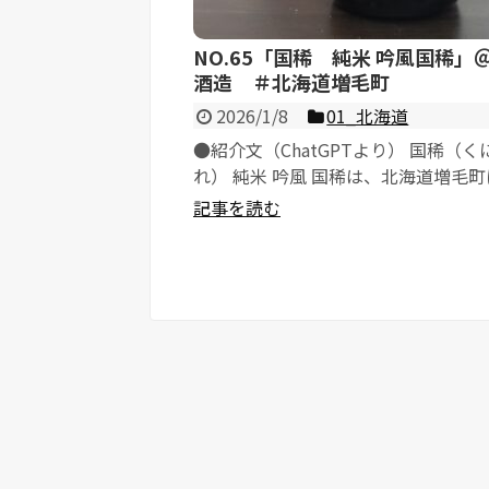
NO.65「国稀 純米 吟風国稀」
酒造 ＃北海道増毛町
2026/1/8
01_北海道
●紹介文（ChatGPTより） 国稀（く
れ） 純米 吟風 国稀は、北海道増毛
構える国稀...
記事を読む