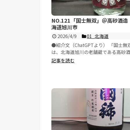
NO.121「国士無双」＠高砂酒造
海道旭川市
2026/4/9
01_北海道
●紹介文（ChatGPTより） 「国士無
は、北海道旭川の老舗蔵である高砂酒
醸す代表銘柄であり、北の大地の風土を.
記事を読む