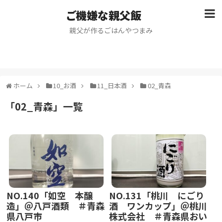
ご機嫌な親父飯
親父が作るごはんやつまみ
ホーム
10_お酒
11_日本酒
02_青森
「
02_青森
」
一覧
NO.140「如空 本醸
NO.131「桃川 にごり
造」＠八戸酒類 ＃青森
酒 ワンカップ」＠桃川
県八戸市
株式会社 ＃青森県おい