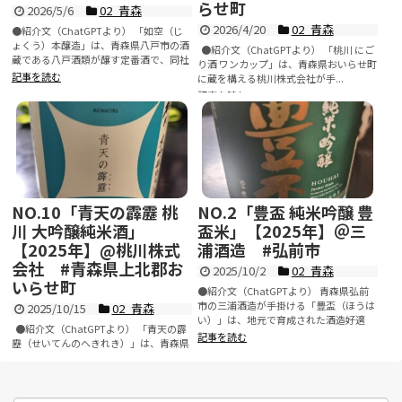
らせ町
2026/5/6
02_青森
2026/4/20
02_青森
●紹介文（ChatGPTより） 「如空（じ
ょくう）本醸造」は、青森県八戸市の酒
●紹介文（ChatGPTより） 「桃川 にご
蔵である八戸酒類が醸す定番酒で、同社
り酒 ワンカップ」は、青森県おいらせ町
の中で...
記事を読む
に蔵を構える桃川株式会社が手...
記事を読む
NO.10「青天の霹靂 桃
NO.2「豊盃 純米吟醸 豊
川 大吟醸純米酒」
盃米」【2025年】＠三
【2025年】@桃川株式
浦酒造 #弘前市
会社 #青森県上北郡お
2025/10/2
02_青森
いらせ町
●紹介文（ChatGPTより） 青森県弘前
市の三浦酒造が手掛ける「豊盃（ほうは
2025/10/15
02_青森
い）」は、地元で育成された酒造好適
●紹介文（ChatGPTより） 「青天の霹
米...
記事を読む
靂（せいてんのへきれき）」は、青森県
の酒造会社・桃川株式会社が手がける純
米大吟醸酒で...
記事を読む