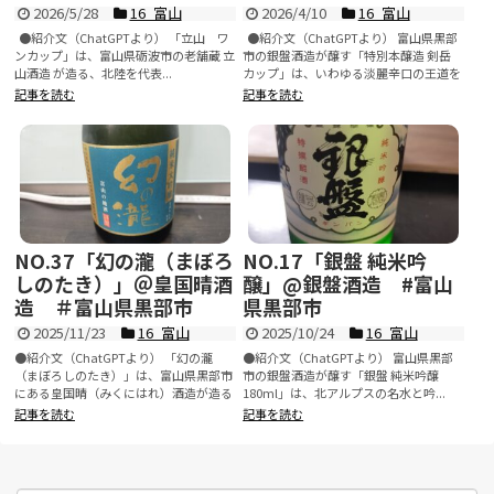
2026/5/28
16_富山
2026/4/10
16_富山
●紹介文（ChatGPTより） 「立山 ワ
●紹介文（ChatGPTより） 富山県黒部
ンカップ」は、富山県砺波市の老舗蔵 立
市の銀盤酒造が醸す「特別本醸造 剣岳
山酒造 が造る、北陸を代表...
カップ」は、いわゆる淡麗辛口の王道を
体...
記事を読む
記事を読む
NO.37「幻の瀧（まぼろ
NO.17「銀盤 純米吟
しのたき）」＠皇国晴酒
醸」@銀盤酒造 #富山
造 ＃富山県黒部市
県黒部市
2025/11/23
16_富山
2025/10/24
16_富山
●紹介文（ChatGPTより） 「幻の瀧
●紹介文（ChatGPTより） 富山県黒部
（まぼろしのたき）」は、富山県黒部市
市の銀盤酒造が醸す「銀盤 純米吟醸
にある皇国晴（みくにはれ）酒造が造る
180ml」は、北アルプスの名水と吟...
代表...
記事を読む
記事を読む