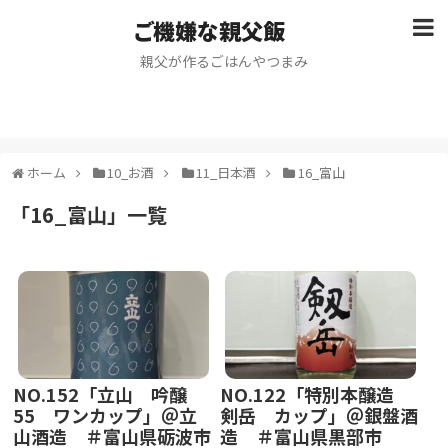
ご機嫌な親父飯
親父が作るごはんやつまみ
ホーム
10_お酒
11_日本酒
16_富山
「
16_富山
」
一覧
NO.152「立山 吟醸
NO.122「特別本醸造
55 ワンカップ」＠立
剣岳 カップ」＠銀盤酒
山酒造 ＃富山県砺波市
造 ＃富山県黒部市