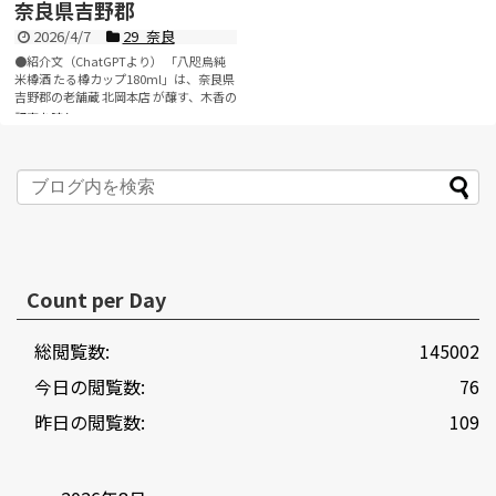
奈良県吉野郡
2026/4/7
29_奈良
●紹介文（ChatGPTより） 「八咫烏純
米樽酒 たる樽カップ180ml」は、奈良県
吉野郡の老舗蔵 北岡本店 が醸す、木香の
風...
記事を読む
Count per Day
総閲覧数:
145002
今日の閲覧数:
76
昨日の閲覧数:
109