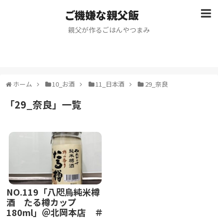
ご機嫌な親父飯
親父が作るごはんやつまみ
ホーム
10_お酒
11_日本酒
29_奈良
「
29_奈良
」
一覧
NO.119「八咫烏純米樽
酒 たる樽カップ
180ml」＠北岡本店 ＃