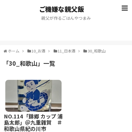
ご機嫌な親父飯
親父が作るごはんやつまみ
ホーム
10_お酒
11_日本酒
30_和歌山
「
30_和歌山
」
一覧
NO.114「錦郷 カップ 浦
島太郎」＠九重雜賀 ＃
和歌山県紀の川市