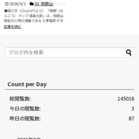
2026/4/2
30_和歌山
●紹介文（ChatGPTより） 「錦郷（き
んごう） カップ 浦島太郎」は、和歌山
県紀の川市の酒蔵である 九重雜賀 が手
がける、...
記事を読む
Count per Day
総閲覧数:
145016
今日の閲覧数:
3
昨日の閲覧数:
87