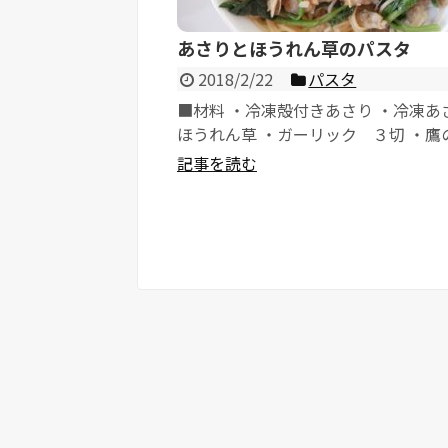
あさりとほうれん草のパスタ
2018/2/22
パスタ
■材料 ・冷凍殻付きあさり ・冷凍あ
ほうれん草 ・ガーリック ３切 ・鷹
爪 ３本 ・オリーブオイル ・塩 ..
記事を読む