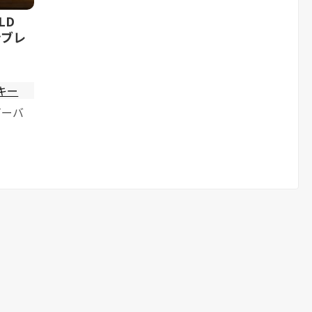
LD
ンブレ
ー
キー
ビーバ