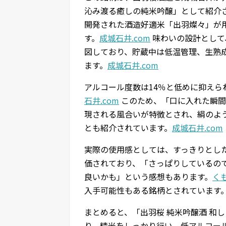
沁み渡る癒しの純米吟醸」として紹介
開発された酒造好適米「出羽燦々」が
す。
成城石井.com
味わいの設計として
図しており、貯蔵中は低温管理、生熟
ます。
成城石井.com
アルコール度数は14％と低めに抑えら
石井.com
このため、「口に入れた瞬間
現される風合いが特徴とされ、絹のよ
とも紹介されています。
成城石井.com
実際の使用感としては、すっきりとし
価されており、「さっぱりしているの
良いかも」という感想もあります。
く
入手可能性もある銘柄とされています
まとめると、「出羽桜 純米吟醸酒 和
り、精米をしっかり行い、低アルコー