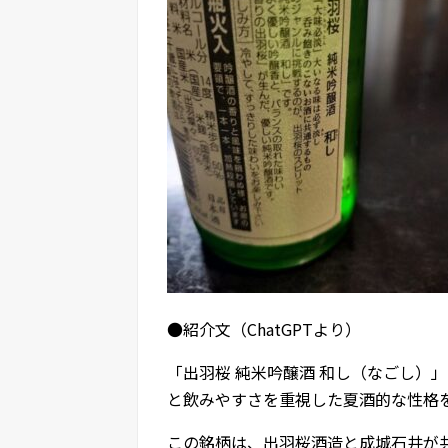
●紹介文（ChatGPTより）
「出羽桜 純米吟醸酒 和し（なごし）
と飲みやすさを重視した夏酒的な性格
この銘柄は、出羽桜酒造と成城石井が