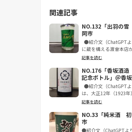
関連記事
NO.132「出羽
岡市
●紹介文（ChatGP
に蔵を構える渡會本店が
記事を読む
NO.176「香坂
記念ボトル」＠香坂
●紹介文（ChatGP
は、大正12年（1923年
記事を読む
NO.33「純米酒
市
●紹介文（ChatGP