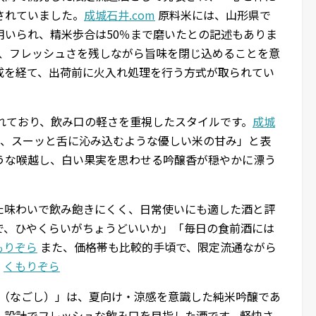
されていました。
成城石井.com
原料米には、山形県で
用いられ、精米歩合は50％まで磨いたとの記述もありま
、フレッシュさを残しながら旨味を閉じ込めることを意
成を経て、出荷前に火入れ処理を行う方式が取られてい
れており、飲み口の軽さを重視したスタイルです。
成城
、スーッと舌に沁み込むような優しい米の甘み」と表
うな喉越し、白い果実を思わせる吟醸香が穏やかに漂う
た味わいで飲み飽きにくく、日常使いにも適した酒と評
で、ひやくらいがちょうどいいか」「毎日の食前酒には
もりぞら
また、価格帯も比較的手頃で、限定流通ながら
。
くもりぞら
し（なごし）」は、夏向け・涼感を意識した純米吟醸であ
ル設計でフレッシュな飲み口を目指した酒です。軽快さ