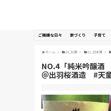
ご機嫌な日々
家づくり
子育て
ホーム
10_お酒
11_日本酒
NO.4「純米吟醸酒
＠出羽桜酒造 #天