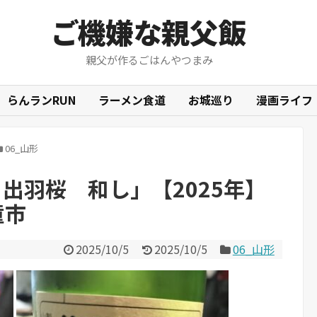
ご機嫌な親父飯
親父が作るごはんやつまみ
らんランRUN
ラーメン食道
お城巡り
漫画ライフ
06_山形
 出羽桜 和し」【2025年】
童市
2025/10/5
2025/10/5
06_山形