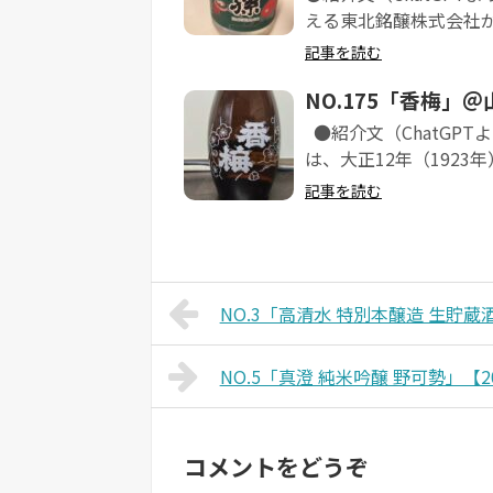
える東北銘醸株式会社が
記事を読む
NO.175「香梅」
●紹介文（ChatGP
は、大正12年（1923年
記事を読む
NO.3「高清水 特別本醸造 生貯
NO.5「真澄 純米吟醸 野可勢」【
コメントをどうぞ