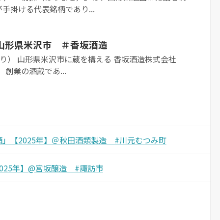
手掛ける代表銘柄であり...
＠山形県米沢市 ＃香坂酒造
Tより） 山形県米沢市に蔵を構える 香坂酒造株式会社
）創業の酒蔵であ...
蔵酒」【2025年】＠秋田酒類製造 #川元むつみ町
2025年】@宮坂醸造 #諏訪市