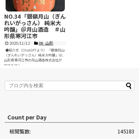
NO.34「銀嶺月山（ぎん
れいがっさん） 純米大
吟醸」＠月山酒造 ＃山
形県寒河江市
2025/11/12
06_山形
●紹介文（ChatGPTより） 「銀嶺月山
（ぎんれいがっさん）純米大吟醸」は、
山形県寒河江市の月山酒造株式会社が
醸...
記事を読む
Count per Day
総閲覧数:
145183