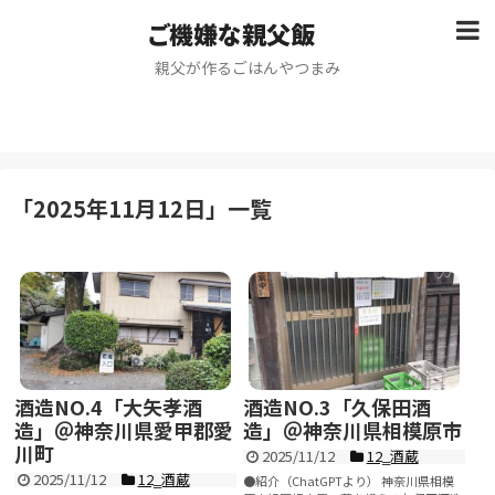
ご機嫌な親父飯
親父が作るごはんやつまみ
「
2025年11月12日
」
一覧
酒造NO.4「大矢孝酒
酒造NO.3「久保田酒
造」＠神奈川県愛甲郡愛
造」＠神奈川県相模原市
川町
2025/11/12
12‗酒蔵
2025/11/12
12‗酒蔵
●紹介（ChatGPTより） 神奈川県相模