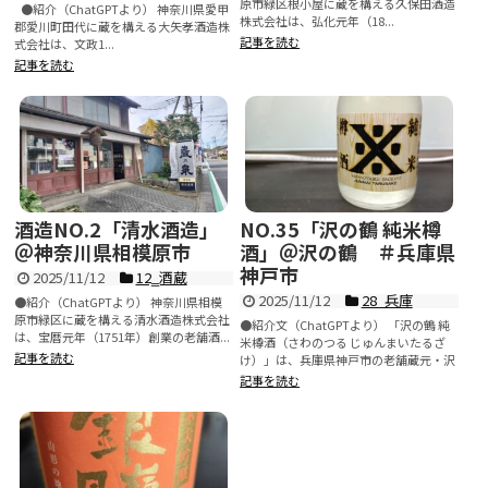
原市緑区根小屋に蔵を構える久保田酒造
●紹介（ChatGPTより） 神奈川県愛甲
株式会社は、弘化元年（18...
郡愛川町田代に蔵を構える大矢孝酒造株
記事を読む
式会社は、文政1...
記事を読む
酒造NO.2「清水酒造」
NO.35「沢の鶴 純米樽
＠神奈川県相模原市
酒」＠沢の鶴 ＃兵庫県
神戸市
2025/11/12
12‗酒蔵
2025/11/12
28_兵庫
●紹介（ChatGPTより） 神奈川県相模
原市緑区に蔵を構える清水酒造株式会社
●紹介文（ChatGPTより） 「沢の鶴 純
は、宝暦元年（1751年）創業の老舗酒...
米樽酒（さわのつる じゅんまいたるざ
記事を読む
け）」は、兵庫県神戸市の老舗蔵元・沢
の...
記事を読む