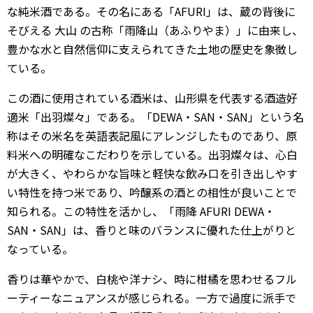
な純米酒である。その名にある「AFURI」は、蔵の背後に
そびえる
大山
の古称「雨降山（あふりやま）」に由来し、
豊かな水と自然信仰に支えられてきた土地の歴史を象徴し
ている。
この酒に使用されている酒米は、山形県を代表する酒造好
適米「出羽燦々」である。「DEWA・SAN・SAN」という名
称はその米名を英語表記風にアレンジしたものであり、原
料米への明確なこだわりを示している。出羽燦々は、心白
が大きく、やわらかな旨味と軽快な飲み口を引き出しやす
い特性を持つ米であり、吟醸系の酒との相性が良いことで
知られる。この特性を活かし、「雨降 AFURI DEWA・
SAN・SAN」は、香りと味のバランスに優れた仕上がりと
なっている。
香りは華やかで、白桃や洋ナシ、時に柑橘を思わせるフル
ーティーなニュアンスが感じられる。一方で過度に派手で