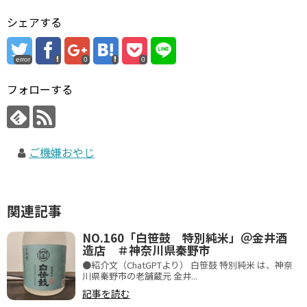
シェアする
error
0
0
フォローする
ご機嫌おやじ
関連記事
NO.160「白笹鼓 特別純米」＠金井酒
造店 ＃神奈川県秦野市
●紹介文（ChatGPTより） 白笹鼓 特別純米 は、神奈
川県秦野市の老舗蔵元 金井...
記事を読む