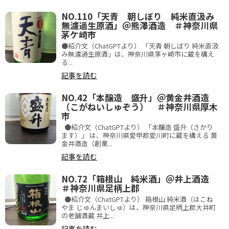
NO.110「天青 朝しぼり 純米直汲み
無濾過生原酒」＠熊澤酒造 ＃神奈川県
茅ケ崎市
●紹介文（ChatGPTより） 「天青 朝しぼり 純米直汲
み無濾過生原酒」は、神奈川県茅ヶ崎市に蔵を構え
る...
記事を読む
NO.42「本醸造 盛升」＠黄金井酒造
（こがねいしゅぞう） ＃神奈川県厚木
市
●紹介文（ChatGPTより） 「本醸造 盛升（さかり
ます）」 は、神奈川県愛甲郡愛川町に蔵を構える 黄
金井酒造（創業...
記事を読む
NO.72「箱根山 純米酒」＠井上酒造
＃神奈川県足柄上郡
●紹介文（ChatGPTより） 箱根山 純米酒（はこね
やま じゅんまいしゅ）は、神奈川県足柄上郡大井町
の老舗酒蔵 井上...
記事を読む