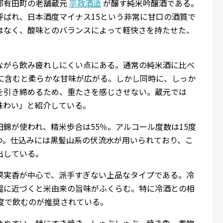
郡有田町の老舗蔵元
宗政酒造
が醸す純米吟醸酒である。
も呼ばれ、日本酒度マイナス15という非常に甘口の酒質で
はなく、酸味とのバランスによって軽快さを持たせた、
。
りながら飲み疲れしにくい点にある。通常の純米酒に比べ
口に含むと柔らかな甘味が広がる。しかし同時に、しっか
を引き締めるため、重たさを感じさせない。蔵元では
味わい」と紹介している。
錦が使われ、精米歩合は55％。アルコール度数は15度
つ。仕込みには黒髪山系の伏流水が用いられており、こ
出している。
果実香が中心で、派手すぎない上品なタイプである。冷
温に近づくと米由来の旨味がふくらむ。特に冷酒との相
度で飲むのが推奨されている。
せやすい。特にすき焼き、しゃぶしゃぶ、焼き魚、煮物