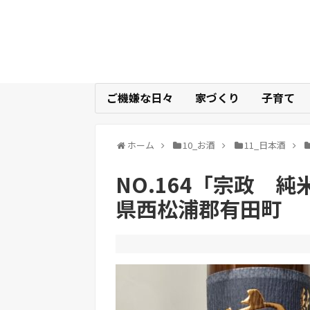
ご機嫌な日々
家づくり
子育て
ホーム
10_お酒
11_日本酒
NO.164「宗政 
県西松浦郡有田町