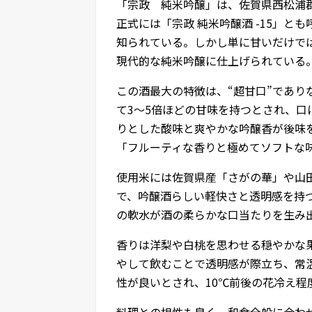
「宗政 純米吟醸」は、佐賀県西松浦
正式には「宗政 純米吟醸酒 -15」と
知られている。しかし単に甘いだけで
現代的な純米吟醸に仕上げられている
この酒最大の特徴は、“超甘口”であ
て3～5倍ほどの甘味を持つとされ、
りとした酸味と爽やかな吟醸香が後味
「フルーティな香りと極めてソフトな
使用米には佐賀県産「さがの華」や山田
で、吟醸酒らしい軽快さと透明感を持
の軟水が酒の柔らかな口当たりを生み
香りは洋梨や白桃を思わせる穏やかな
やして飲むことで透明感が際立ち、常
性が良いとされ、10℃前後の花冷え程
料理との相性も良く、和食全般に合わ