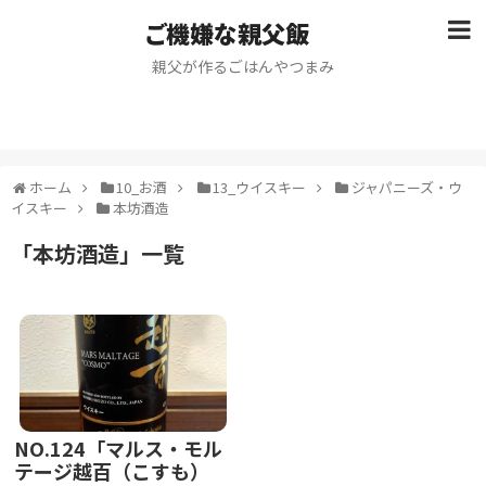
ご機嫌な親父飯
親父が作るごはんやつまみ
ホーム
10_お酒
13_ウイスキー
ジャパニーズ・ウ
イスキー
本坊酒造
「
本坊酒造
」
一覧
NO.124「マルス・モル
テージ越百（こすも）