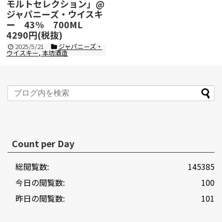
モルトセレクション」@
ジャパニーズ・ウイスキ
ー 43% 700ML
4290円(税抜)
2025/5/21
ジャパニーズ・
ウイスキー
,
本坊酒造
1985年、本坊酒造株式会社は、ウイスキ
ー造りに最適な環境を求めて、長野県中
央アルプス駒ヶ岳山麓標高798mの地に
マルスウイスキー蒸...
記事を読む
Count per Day
総閲覧数:
145385
今日の閲覧数:
100
昨日の閲覧数:
101