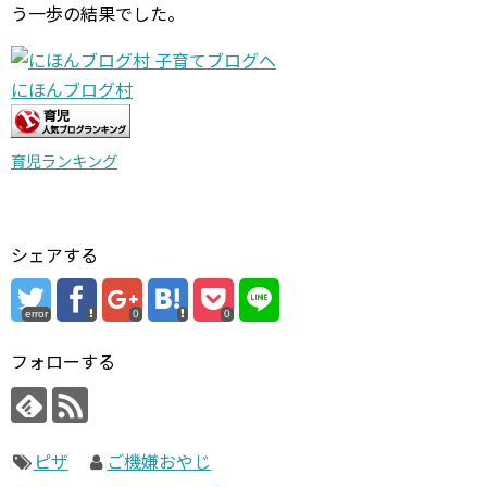
う一歩の結果でした。
にほんブログ村
育児ランキング
シェアする
error
0
0
フォローする
ピザ
ご機嫌おやじ