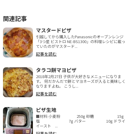
関連記事
マスタードピザ
引越してから購入したPanasonicのオーブンレンジ
「3つ星 ビストロ NE-BS1300」の料理レシピに載っ
ていたのがマスタード...
記事を読む
タラコ餅マヨピザ
2018年2月27日 子供が大好きなメニューになりま
す。 何だかんだで餅とマヨネーズが入ると美味しく
なりますよね。 こうし...
記事を読む
ピザ生地
■材料 小麦粉 250g 砂糖 15g
塩 7g バター 10g ドライ
イースト ...
記事を読む