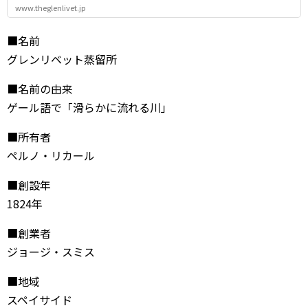
www.theglenlivet.jp
■名前
グレンリベット蒸留所
■名前の由来
ゲール語で「滑らかに流れる川」
■所有者
ペルノ・リカール
■創設年
1824年
■創業者
ジョージ・スミス
■地域
スペイサイド