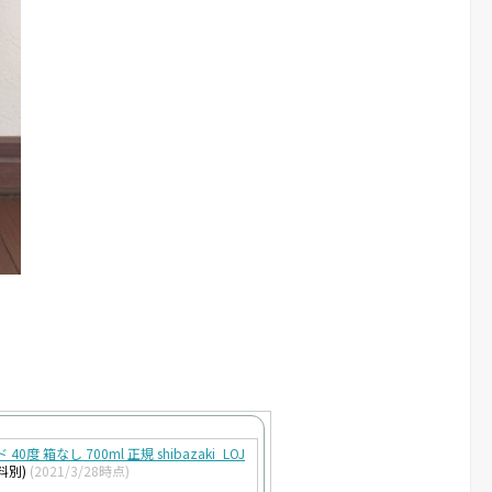
度 箱なし 700ml 正規 shibazaki_LOJ
料別)
(2021/3/28時点)