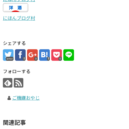
にほんブログ村
シェアする
error
0
0
フォローする
ご機嫌おやじ
関連記事