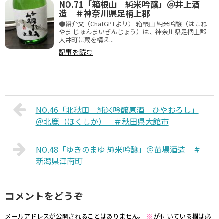
NO.71「箱根山 純米吟醸」＠井上酒
造 ＃神奈川県足柄上郡
●紹介文（ChatGPTより） 箱根山 純米吟醸（はこね
やま じゅんまいぎんじょう）は、神奈川県足柄上郡
大井町に蔵を構え...
記事を読む
NO.46「北秋田 純米吟醸原酒 ひやおろし」
＠北鹿（ほくしか） ＃秋田県大館市
NO.48「ゆきのまゆ 純米吟醸」＠苗場酒造 ＃
新潟県津南町
コメントをどうぞ
メールアドレスが公開されることはありません。
※
が付いている欄は必