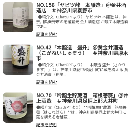
NO.156「ヤビツ峠 本醸造」＠金井酒
造店 ＃神奈川県秦野市
●紹介文（ChatGPTより） ヤビツ峠 本醸造 は、神
奈川県秦野市の老舗蔵元 金井酒造店 が醸す本醸造酒
であ...
記事を読む
NO.42「本醸造 盛升」＠黄金井酒造
（こがねいしゅぞう） ＃神奈川県厚木
市
●紹介文（ChatGPTより） 「本醸造 盛升（さかり
ます）」 は、神奈川県愛甲郡愛川町に蔵を構える 黄
金井酒造（創業...
記事を読む
NO.70「吟醸生貯蔵酒 箱根薔薇」＠井
上酒造 ＃神奈川県足柄上郡大井町
●紹介文（ChatGPTより） **吟醸生貯蔵酒 箱根薔
薇（はこねばら）**は、神奈川県足柄上郡大井町に
蔵を構える老舗蔵...
記事を読む