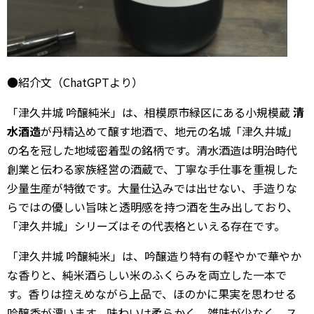
●紹介文（ChatGPTより）
「津久井城 吟醸純米」は、相模原市緑区にある小規模蔵
清
水酒造
が丹精込めて醸す地酒で、地元の名城「津久井城」
の名を冠した地域密着型の銘柄です。清水酒造は明治時代
創業と伝わる家族経営の酒蔵で、丁寧な手仕事を重視した
少量生産が特徴です。大量仕込みでは出せない、手造りな
らではの優しい旨味と透明感を持つ酒を生み出しており、
「津久井城」シリーズはその代表格といえる存在です。
「津久井城 吟醸純米」は、吟醸造り特有の軽やかで華やか
な香りと、純米酒らしい米のふくらみを両立した一本で
す。香りは控えめながら上品で、ほのかに果実を思わせる
吟醸香が漂います。味わいは柔らかく、雑味が少なく、ス