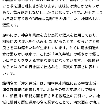
ッと喉を通る軽快さがあります。後味には清らかなキレが
あり、飲み飽きしない仕上がりとなっています。派手さより
も日常に寄り添う“綺麗な旨味”を大切にした、地酒らしい
酒質です。
原料には、神奈川県産を含む良質な酒米を使用しており、
相模原の伏流水を仕込み水に用いることで、柔らかさと純
良さを兼ね備えた味が生まれています。とくに清水酒造の
水は柔らかい軟水で、これが「津久井城」の軽やかで優し
い口当たりを支える重要な要素になっています。小規模蔵
ならではの目の行き届く仕込みも、酒質の丁寧さに表れて
います。
銘柄名の「津久井城」は、相模原市緑区にある中世山城・
津久井城跡
に由来します。北条氏の有力支城として知ら
れ、相模川や甲斐方面を押さえる戦略上の要衝でした。地
域に根付く歴史遺産の名を冠することで、清水酒造は地元