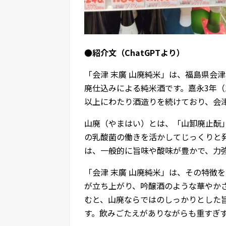
●紹介文（ChatGPTより）
「会津 末廣 山廃純米」は、福島県会
廃仕込みによる純米酒です。嘉永3年（1
以上にわたり酒造りを続けており、会
山廃（やまはい）とは、「山卸廃止酛
の乳酸菌の働きを活かしてじっくりと
は、一般的に旨味や酸味が豊かで、力
「会津 末廣 山廃純米」は、その特徴
が立ち上がり、吟醸酒のような華やか
むと、山廃ならではのしっかりとした
す。飲みごたえがありながらも重すぎ