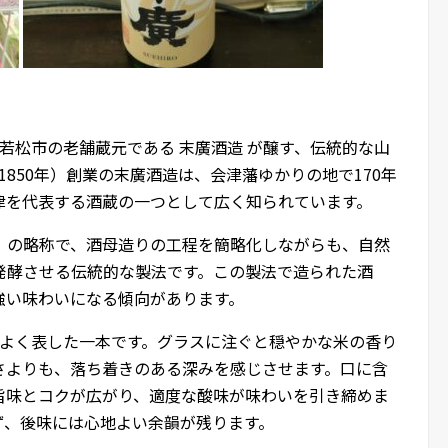
津若松市の老舗蔵元である
末廣酒造
が醸す、伝統的な山
850年）創業の末廣酒造は、会津藩ゆかりの地で170年
津を代表する酒蔵の一つとして広く知られています。
」の略称で、酒母造りの工程を簡略化しながらも、自然
発酵させる伝統的な製法です。この製法で造られた酒
強い味わいになる傾向があります。
をよく表した一本です。グラスに注ぐと穏やかな米の香り
さよりも、落ち着きのある深みを感じさせます。口に含
旨味とコクが広がり、適度な酸味が味わいを引き締めま
ず、後味には心地よい余韻が残ります。