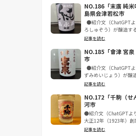
NO.186「末廣 
島県会津若松市
●紹介文（ChatGP
ろしゅぞう）が醸造する「
記事を読む
NO.185「會津 
市
●紹介文（ChatGP
ずみめいじょう）が醸造
記事を読む
NO.172「千駒（
河市
●紹介文（ChatGP
大正12年（1923年）創
記事を読む