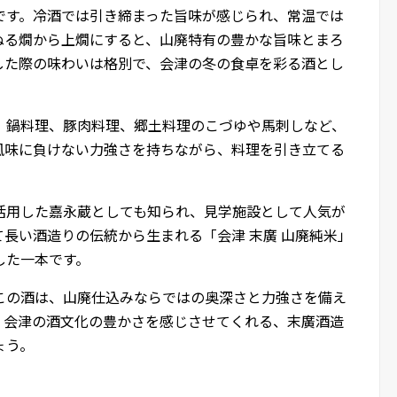
です。冷酒では引き締まった旨味が感じられ、常温では
ぬる燗から上燗にすると、山廃特有の豊かな旨味とまろ
した際の味わいは格別で、会津の冬の食卓を彩る酒とし
、鍋料理、豚肉料理、郷土料理のこづゆや馬刺しなど、
風味に負けない力強さを持ちながら、料理を引き立てる
活用した嘉永蔵としても知られ、見学施設として人気が
長い酒造りの伝統から生まれる「会津 末廣 山廃純米」
した一本です。
この酒は、山廃仕込みならではの奥深さと力強さを備え
、会津の酒文化の豊かさを感じさせてくれる、末廣酒造
ょう。