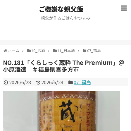
ご機嫌な親父飯
親父が作るごはんやつまみ
ホーム
10_お酒
11_日本酒
07_福島
NO.181「くらしっく蔵粋 The Premium」＠
小原酒造 ＃福島県喜多方市
2026/6/28
2026/6/28
07_福島