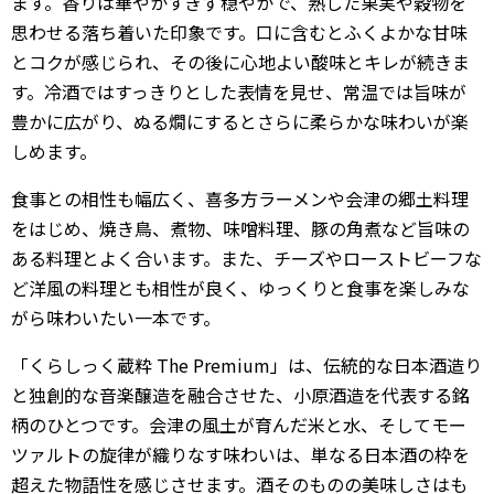
ます。香りは華やかすぎず穏やかで、熟した果実や穀物を
思わせる落ち着いた印象です。口に含むとふくよかな甘味
とコクが感じられ、その後に心地よい酸味とキレが続きま
す。冷酒ではすっきりとした表情を見せ、常温では旨味が
豊かに広がり、ぬる燗にするとさらに柔らかな味わいが楽
しめます。
食事との相性も幅広く、喜多方ラーメンや会津の郷土料理
をはじめ、焼き鳥、煮物、味噌料理、豚の角煮など旨味の
ある料理とよく合います。また、チーズやローストビーフな
ど洋風の料理とも相性が良く、ゆっくりと食事を楽しみな
がら味わいたい一本です。
「くらしっく蔵粋 The Premium」は、伝統的な日本酒造り
と独創的な音楽醸造を融合させた、小原酒造を代表する銘
柄のひとつです。会津の風土が育んだ米と水、そしてモー
ツァルトの旋律が織りなす味わいは、単なる日本酒の枠を
超えた物語性を感じさせます。酒そのものの美味しさはも