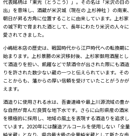
代表銘柄は「東光（とうこう）」。その名は「米沢の日の
出」を意味し、酒蔵が米沢城（現在の
上杉神社
）の南東、
朝日が昇る方角に位置することに由来しています。上杉家
の城下町で育まれた酒として、長年にわたり米沢の人々に
愛されてきました。
小嶋総本店の歴史は、戦国時代から江戸時代への転換期に
始まります。上杉景勝の米沢移封後、上杉家御用酒屋とし
て酒造りを担い、飢饉などで禁酒令が出された際にも酒造
りを許された数少ない蔵の一つと伝えられています。その
ことからも、藩からの厚い信頼を受けていたことがうかが
えます。
酒造りに使用される水は、吾妻連峰や最上川源流域の豊か
な自然が育んだ良質な地下水です。さらに山形県産の酒米
を積極的に採用し、地域の風土を表現する酒造りを追求し
ています。2020年には醸造アルコールを使用しない「全量
純米蔵」となり、県内最大級の全量純米蔵として新たな歩