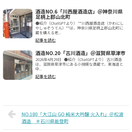
酒造NO.6「川西屋酒造店」＠神奈川県
足柄上郡山北町
●紹介（ChatGPTより） **川西屋酒造店（かわにし
やしゅぞうてん）**は、神奈川県足柄上郡山北町に
蔵を構える老...
記事を読む
酒造NO.20「古川酒造」＠滋賀県草津市
2026年4月29日 ●紹介（ChatGPTより） 古川酒造
は、滋賀県草津市にある小規模な酒蔵で、東海道と
中...
記事を読む
NO.180「大江山 GO 純米大吟醸 火入れ」＠松波
酒造 ＃石川県能登町