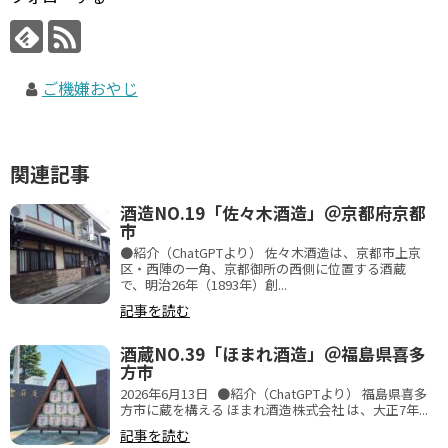
ご機嫌おやじ
関連記事
酒造NO.19「佐々木酒造」＠京都府京都
市
●紹介（ChatGPTより） 佐々木酒造は、京都市上京
区・西陣の一角、京都御所の西側に位置する酒蔵
で、明治26年（1893年）創...
記事を読む
酒蔵NO.39「ほまれ酒造」＠福島県喜多
方市
2026年6月13日 ●紹介（ChatGPTより） 福島県喜多
方市に蔵を構える ほまれ酒造株式会社 は、大正7年...
記事を読む