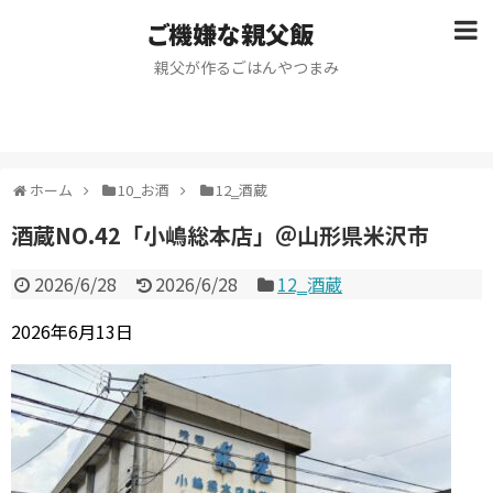
ご機嫌な親父飯
親父が作るごはんやつまみ
ホーム
10_お酒
12‗酒蔵
酒蔵NO.42「小嶋総本店」＠山形県米沢市
2026/6/28
2026/6/28
12‗酒蔵
2026年6月13日