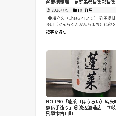
＠聖徳銘醸 ＃群馬県甘楽郡甘楽
2026/7/9
10_群馬
●紹介文（ChatGPTより） 群馬県
楽町（かんらぐんかんらまち）に蔵
聖徳銘醸（せいとくめいじょう...
記事を読む
NO.190「蓬莱（ほうらい）純米
家伝手造り」＠渡辺酒造店 ＃岐
飛騨市古川町