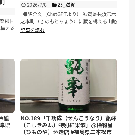
町
2026/7/8
25_滋賀
●紹介文（ChatGPTより） 滋賀県長浜市木
甘楽郡甘
之本町（きのもとちょう）に蔵を構える山路
を構える
酒造が、郷土の美しい自然と伝...
記事を読む
吟醸
NO.189「千功成（せんこうなり）甑峰
阜県
（こしきみね）特別純米酒」@檜物屋
（ひものや）酒造店 #福島県二本松市