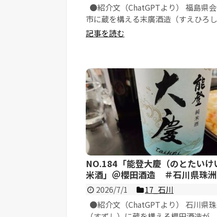
●紹介文（ChatGPTより） 福島県
市に蔵を構える末廣酒造（すえひろ
う）が醸造する「末廣 純米吟醸 ...
記事を読む
NO.184「能登大慶（のとたいけ
米酒」＠櫻田酒造 ＃石川県珠洲
2026/7/1
17_石川
●紹介文（ChatGPTより） 石川県
（すずし）に蔵を構える櫻田酒造が