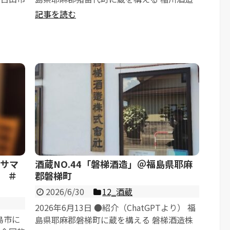
店 は、嘉永元年...
記事を読む
（サマ
酒蔵NO.44「磐梯酒造」＠福島県耶麻
 ＃
郡磐梯町
2026/6/30
12‗酒蔵
2026年6月13日 ●紹介（ChatGPTより） 福
島市に
島県耶麻郡磐梯町に蔵を構える 磐梯酒造株