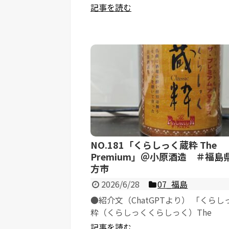
さむね）誉富士純米酒 夏」です。 ...
記事を読む
NO.181「くらしっく蔵粋 The
Premium」＠小原酒造 ＃福島
方市
2026/6/28
07_福島
●紹介文（ChatGPTより） 「くらし
粋（くらしっくくらしっく）The
Premium」は、福島県喜多方市に蔵を構
記事を読む