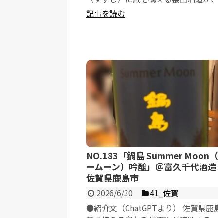
の銘醸蔵・車多酒造（天狗舞）の全...
記事を読む
NO.183「鍋島 Summer Moon
ームーン）吟醸」＠富久千代酒造
佐賀県鹿島市
2026/6/30
41_佐賀
●紹介文（ChatGPTより） 佐賀県鹿