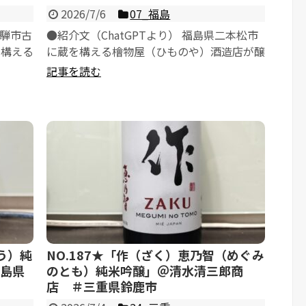
2026/7/6
07_福島
飛騨市古
●紹介文（ChatGPTより） 福島県二本松市
を構える
に蔵を構える檜物屋（ひものや）酒造店が醸
造する、こだわりを尽...
記事を読む
う）純
NO.187★「作（ざく）恵乃智（めぐみ
福島県
のとも）純米吟醸」＠清水清三郎商
店 ＃三重県鈴鹿市