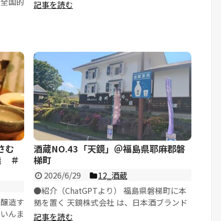
、全国的
式会社 は、...
記事を読む
...
さむ
酒蔵NO.43「天鏡」＠福島県耶麻郡磐
造 ＃
梯町
2026/6/29
12‗酒蔵
●紹介（ChatGPTより） 福島県磐梯町に本
が醸造す
拠を置く 天鏡株式会社 は、日本酒ブランド
くいんま
「榮川（えいせん）」とウイスキ...
記事を読む