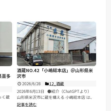
酒蔵NO.42「小嶋総本店」＠山形県米
県喜多
沢市
2026/6/28
12‗酒蔵
2026年6月13日 ●紹介（ChatGPTより）
っく蔵
山形県米沢市に蔵を構える 小嶋総本店 は、
慶長2年（159...
記事を読む
...