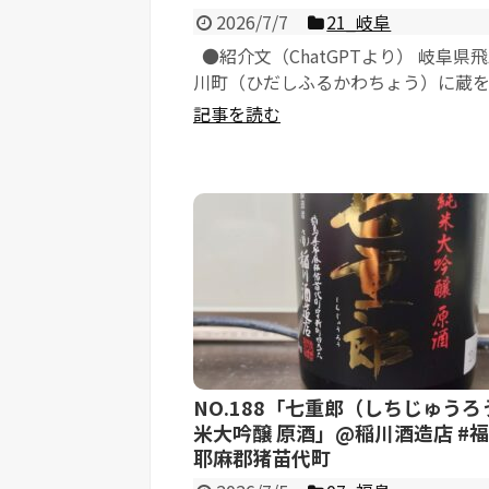
2026/7/7
21_岐阜
●紹介文（ChatGPTより） 岐阜県
川町（ひだしふるかわちょう）に蔵
有限会社渡辺酒造店が、...
記事を読む
NO.188「七重郎（しちじゅうろ
米大吟醸 原酒」@稲川酒造店 #
耶麻郡猪苗代町