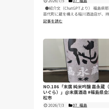
2026/7/5
07_福島
●紹介文（ChatGPTより） 福島県
苗代町に蔵を構える稲川酒造店が、
術の粋を集めて醸す最高峰の限定...
記事を読む
NO.186「末廣 純米吟醸 嘉永蔵
いぐら）」@末廣酒造 #福島県会
松市
2026/7/3
07_福島