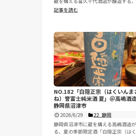
蔵を構える富久千代酒造が醸造する
に絶大な人気を誇る銘柄の夏限定酒「鍋
記事を読む
NO.182「白隠正宗（はくいんま
ね）誉富士純米酒 夏」＠高嶋酒
静岡県沼津市
2026/6/29
22_静岡
静岡県沼津市に蔵を構える高嶋酒造
る、夏の季節限定酒「白隠正宗（は