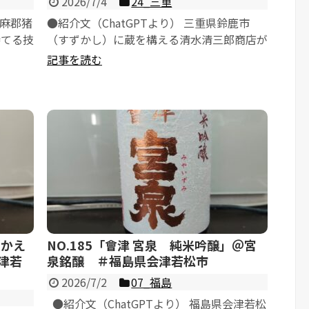
2026/7/4
24_三重
耶麻郡猪
●紹介文（ChatGPTより） 三重県鈴鹿市
持てる技
（すずかし）に蔵を構える清水清三郎商店が
醸造する、世界的な人気と高い評価を...
記事を読む
（かえ
NO.185「會津 宮泉 純米吟醸」＠宮
津若
泉銘醸 ＃福島県会津若松市
2026/7/2
07_福島
●紹介文（ChatGPTより） 福島県会津若松