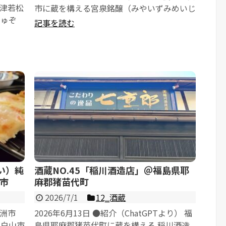
会津若松
市に蔵を構える宮泉銘醸（みやいずみめいじ
しゅぞ
ょう）が醸造する、地元会津を代...
記事を読む
い）純
酒蔵NO.45「稲川酒造店」＠福島県耶
市
麻郡猪苗代町
2026/7/1
12‗酒蔵
珠洲市
2026年6月13日 ●紹介（ChatGPTより） 福
、白山市
島県耶麻郡猪苗代町に蔵を構える 稲川酒造