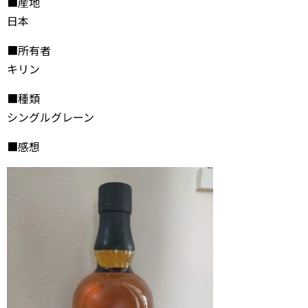
■産地
日本
■所有者
キリン
■種類
シングルグレーン
■感想