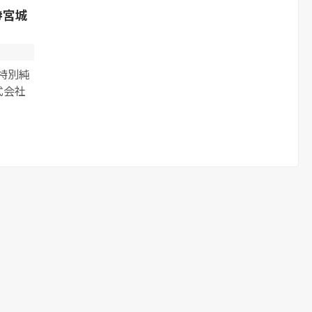
#宮城
 特別純
式会社
..