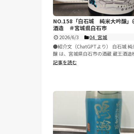
NO.158「白石城 純米大吟醸」
酒造 ＃宮城県白石市
2026/6/3
04_宮城
●紹介文（ChatGPTより） 白石城 
醸 は、宮城県白石市の酒蔵 蔵王酒造
社 が醸す純米大吟醸酒...
記事を読む