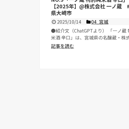
【2025年】@株式会社 一ノ蔵 
県大崎市
2025/10/14
04_宮城
●紹介文（ChatGPTより） 「一ノ蔵
米酒 辛口」は、宮城県の名醸蔵・株
一ノ蔵が醸す、バランスの取れた辛口純.
記事を読む