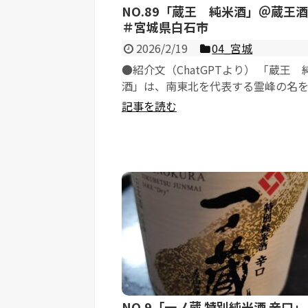
NO.89「蔵王 純米酒」＠蔵
＃宮城県白石市
2026/2/19
04_宮城
●紹介文（ChatGPTより） 「蔵王 
酒」は、南東北を代表する霊峰の名
土地の自然環境と蔵の伝統技術を重ね..
記事を読む
NO.9「一ノ蔵 特別純米酒 辛口」