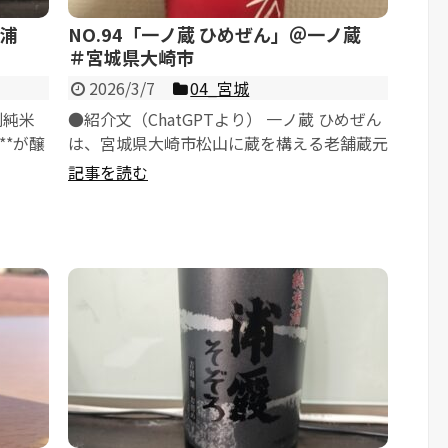
＠佐浦
NO.94「一ノ蔵 ひめぜん」＠一ノ蔵
＃宮城県大崎市
2026/3/7
04_宮城
別純米
●紹介文（ChatGPTより） 一ノ蔵 ひめぜん
**が醸
は、宮城県大崎市松山に蔵を構える老舗蔵元
**一...
記事を読む