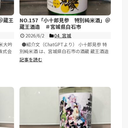
＠蔵王
NO.157「小十郎見参 特別純米酒」＠
蔵王酒造 ＃宮城県白石市
2026/6/2
04_宮城
純米大吟
●紹介文（ChatGPTより） 小十郎見参 特
株式会
別純米酒 は、宮城県白石市の酒蔵 蔵王酒造
株式会社 が醸す特別純米酒で...
記事を読む