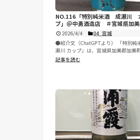
NO.116「特別純米酒 成瀬川 
プ」＠中勇酒造店 ＃宮城県加美
2026/4/4
04_宮城
●紹介文（ChatGPTより） 「特別純
瀬川 カップ」は、宮城県加美郡加美
蔵 中勇酒造店 が醸す、地...
記事を読む