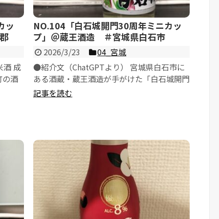
カッ
NO.104「白石城開門30周年ミニカッ
郡
プ」＠蔵王酒造 ＃宮城県白石市
2026/3/23
04_宮城
米酒 成
●紹介文（ChatGPTより） 宮城県白石市に
町の酒
ある酒蔵・蔵王酒造が手がけた「白石城開門
30周年ミニカップ」は、地域の歴史...
記事を読む