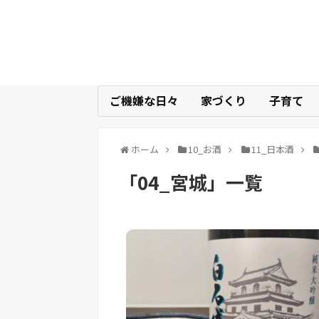
ご機嫌な日々
家づくり
子育て
ホーム
10_お酒
11_日本酒
「
04_宮城
」
一覧