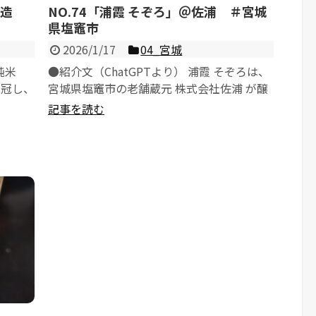
王酒造
NO.74「浦霞 そぞろ」＠佐浦 ＃宮城
県塩竈市
2026/1/17
04_宮城
純米
●紹介文（ChatGPTより） 浦霞 そぞろは、
を冠し、
宮城県塩竈市の老舗蔵元 株式会社佐浦 が醸
.
す、やわらかく品のある...
記事を読む