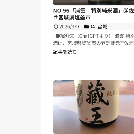
NO.96「浦霞 特別純米酒」
＃宮城県塩釜市
2026/3/9
04_宮城
●紹介文（ChatGPTより） 浦霞 特
酒は、宮城県塩釜市の老舗蔵元**佐浦
す代表的な定番酒である。享保...
記事を読む