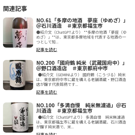
関連記事
NO.61「多摩の地酒 夢座（ゆめざ）」
＠石川酒造 ＃東京都福生市
●紹介文（ChatGPTより） **多摩の地酒「夢座（ゆ
めざ）」**は、東京都多摩地域を代表する地酒の一
つとして知...
記事を読む
NO.200「國府鶴 純米（武蔵国府中）」
＠野口酒造店 ＃東京都府中市
●紹介文（GEMINIより） 國府鶴（こうづる）純米
は、東京都府中市に蔵を構える老舗酒蔵・野口酒造
店が醸す代表銘柄です...
記事を読む
NO.100「多満自慢 純米無濾過」＠石
川酒造 ＃東京都福生市
●紹介文（ChatGPTより） 多満自慢 純米無濾過
は、東京都福生市に蔵を構える老舗酒蔵、石川酒造
が醸す純米酒で、米...
記事を読む