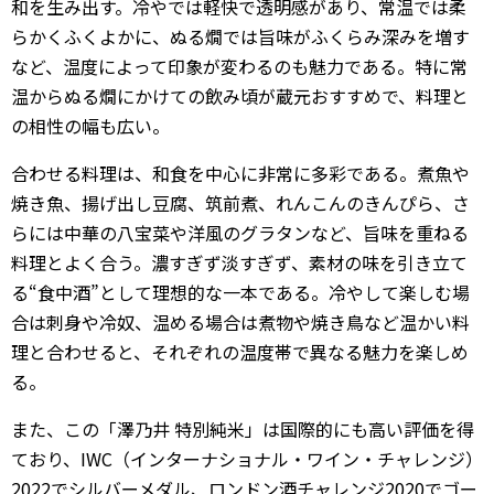
和を生み出す。冷やでは軽快で透明感があり、常温では柔
らかくふくよかに、ぬる燗では旨味がふくらみ深みを増す
など、温度によって印象が変わるのも魅力である。特に常
温からぬる燗にかけての飲み頃が蔵元おすすめで、料理と
の相性の幅も広い。
合わせる料理は、和食を中心に非常に多彩である。煮魚や
焼き魚、揚げ出し豆腐、筑前煮、れんこんのきんぴら、さ
らには中華の八宝菜や洋風のグラタンなど、旨味を重ねる
料理とよく合う。濃すぎず淡すぎず、素材の味を引き立て
る“食中酒”として理想的な一本である。冷やして楽しむ場
合は刺身や冷奴、温める場合は煮物や焼き鳥など温かい料
理と合わせると、それぞれの温度帯で異なる魅力を楽しめ
る。
また、この「澤乃井 特別純米」は国際的にも高い評価を得
ており、IWC（インターナショナル・ワイン・チャレンジ）
2022でシルバーメダル、ロンドン酒チャレンジ2020でゴー