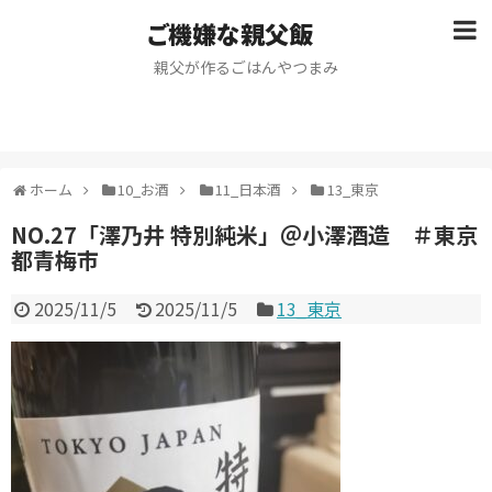
ご機嫌な親父飯
親父が作るごはんやつまみ
ホーム
10_お酒
11_日本酒
13_東京
NO.27「澤乃井 特別純米」＠小澤酒造 ＃東京
都青梅市
2025/11/5
2025/11/5
13_東京