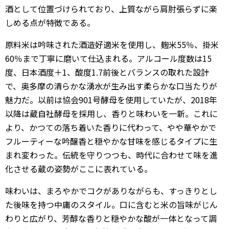
酒として位置づけられており、上質ながら肩肘張らずに楽
しめる点が特徴である。
原料米は吟味された酒造好適米を使用し、麹米55％、掛米
60％まで丁寧に磨いて仕込まれる。アルコール度数は15
度、日本酒度＋1、酸度1.7前後とバランスの取れた設計
で、奥多摩の清らかな湧水が生み出す柔らかな口当たりが
魅力だ。以前は協会901号酵母を使用していたが、2018年
以降は蔵自社酵母を採用し、香りと味わいを一新。これに
より、かつての落ち着いた香りに代わって、やや華やかで
フルーティーな吟醸香と穏やかな甘味を感じるタイプに生
まれ変わった。伝統を守りつつも、時代に合わせて味を進
化させる蔵の姿勢がここに表れている。
味わいは、まろやかでコクがありながらも、すっきりとし
た後味を持つ中庸のスタイル。口に含むと米の旨味がじん
わりと広がり、芳醇な香りと穏やかな酸が一体となって調