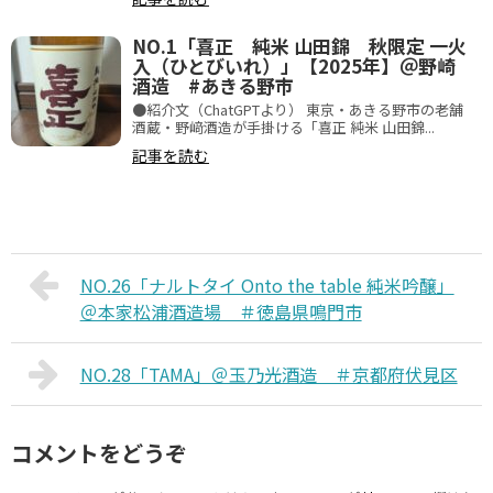
NO.1「喜正 純米 山田錦 秋限定 一火
入（ひとびいれ）」【2025年】＠野崎
酒造 #あきる野市
●紹介文（ChatGPTより） 東京・あきる野市の老舗
酒蔵・野﨑酒造が手掛ける「喜正 純米 山田錦...
記事を読む
NO.26「ナルトタイ Onto the table 純米吟醸」
＠本家松浦酒造場 ＃徳島県鳴門市
NO.28「TAMA」＠玉乃光酒造 ＃京都府伏見区
コメントをどうぞ