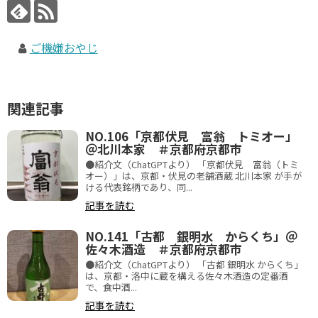
ご機嫌おやじ
関連記事
NO.106「京都伏見 富翁 トミオー」
＠北川本家 ＃京都府京都市
●紹介文（ChatGPTより） 「京都伏見 富翁（トミ
オー）」は、京都・伏見の老舗酒蔵 北川本家 が手が
ける代表銘柄であり、同...
記事を読む
NO.141「古都 銀明水 からくち」＠
佐々木酒造 ＃京都府京都市
●紹介文（ChatGPTより） 「古都 銀明水 からくち」
は、京都・洛中に蔵を構える佐々木酒造の定番酒
で、食中酒...
記事を読む