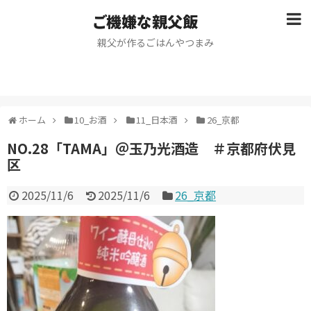
ご機嫌な親父飯
親父が作るごはんやつまみ
ホーム
10_お酒
11_日本酒
26_京都
NO.28「TAMA」＠玉乃光酒造 ＃京都府伏見
区
2025/11/6
2025/11/6
26_京都