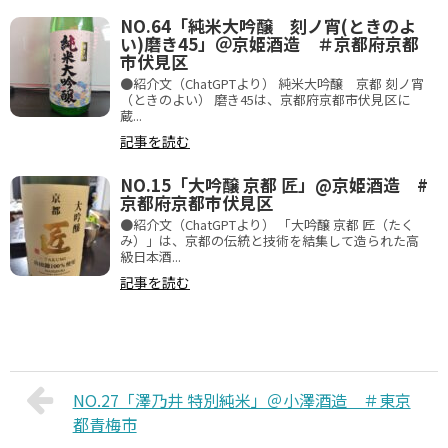
NO.64「純米大吟醸 刻ノ宵(ときのよ
い)磨き45」＠京姫酒造 ＃京都府京都
市伏見区
●紹介文（ChatGPTより） 純米大吟醸 京都 刻ノ宵
（ときのよい） 磨き45は、京都府京都市伏見区に
蔵...
記事を読む
NO.15「大吟醸 京都 匠」@京姫酒造 #
京都府京都市伏見区
●紹介文（ChatGPTより） 「大吟醸 京都 匠（たく
み）」は、京都の伝統と技術を結集して造られた高
級日本酒...
記事を読む
NO.27「澤乃井 特別純米」＠小澤酒造 ＃東京
都青梅市