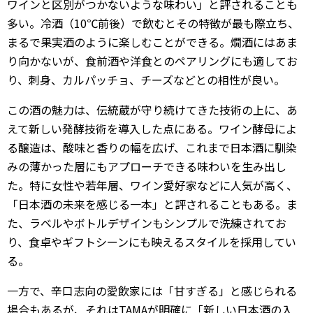
ワインと区別がつかないような味わい」と評されることも
多い。冷酒（10℃前後）で飲むとその特徴が最も際立ち、
まるで果実酒のように楽しむことができる。燗酒にはあま
り向かないが、食前酒や洋食とのペアリングにも適してお
り、刺身、カルパッチョ、チーズなどとの相性が良い。
この酒の魅力は、伝統蔵が守り続けてきた技術の上に、あ
えて新しい発酵技術を導入した点にある。ワイン酵母によ
る醸造は、酸味と香りの幅を広げ、これまで日本酒に馴染
みの薄かった層にもアプローチできる味わいを生み出し
た。特に女性や若年層、ワイン愛好家などに人気が高く、
「日本酒の未来を感じる一本」と評されることもある。ま
た、ラベルやボトルデザインもシンプルで洗練されてお
り、食卓やギフトシーンにも映えるスタイルを採用してい
る。
一方で、辛口志向の愛飲家には「甘すぎる」と感じられる
場合もあるが、それはTAMAが明確に「新しい日本酒の入