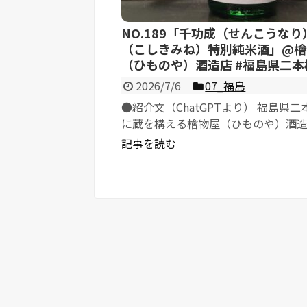
NO.189「千功成（せんこうなり
（こしきみね）特別純米酒」@檜
（ひものや）酒造店 #福島県二本
2026/7/6
07_福島
●紹介文（ChatGPTより） 福島県二
に蔵を構える檜物屋（ひものや）酒
造する、こだわりを尽...
記事を読む