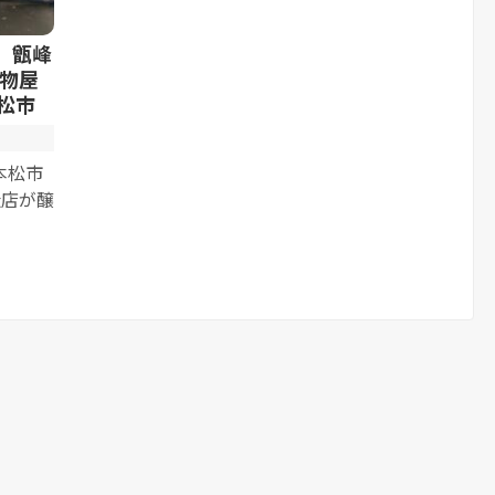
）甑峰
物屋
松市
本松市
造店が醸