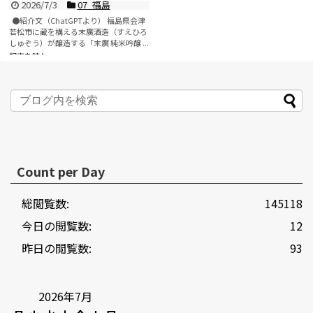
2026/7/3
07_福島
●紹介文（ChatGPTより） 福島県会津
若松市に蔵を構える末廣酒造（すえひろ
しゅぞう）が醸造する「末廣 純米吟醸 ...
記事を読む
Count per Day
総閲覧数:
145118
今日の閲覧数:
12
昨日の閲覧数:
93
2026年7月