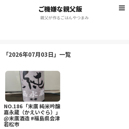
ご機嫌な親父飯
親父が作るごはんやつまみ
「
2026年07月03日
」
一覧
NO.186「末廣 純米吟醸
嘉永蔵（かえいぐら）」
@末廣酒造 #福島県会津
若松市