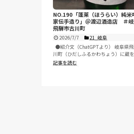
NO.190「蓬莱（ほうらい）純米
家伝手造り」＠渡辺酒造店 ＃岐
飛騨市古川町
2026/7/7
21_岐阜
●紹介文（ChatGPTより） 岐阜県
川町（ひだしふるかわちょう）に蔵
有限会社渡辺酒造店が、...
記事を読む