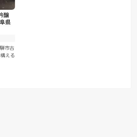
吟醸
阜県
飛騨市古
を構える