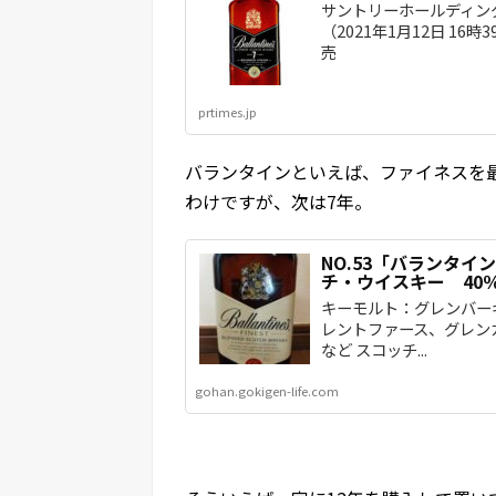
サントリーホールディン
（2021年1月12日 1
売
prtimes.jp
バランタインといえば、ファイネスを
わけですが、次は7年。
NO.53「バランタ
チ・ウイスキー 40％
キーモルト：グレンバー
レントファース、グレン
など スコッチ...
gohan.gokigen-life.com