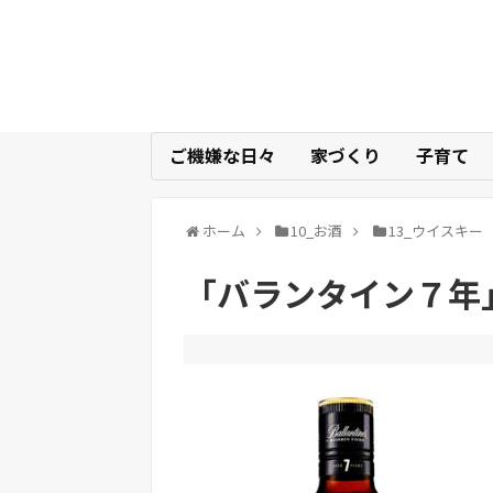
ご機嫌な日々
家づくり
子育て
ホーム
10_お酒
13_ウイスキー
「バランタイン７年